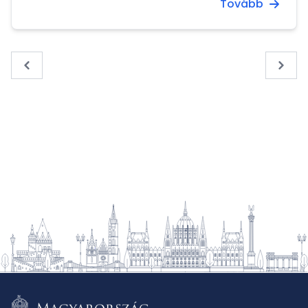
Tovább
« Previous
Next 