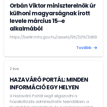
Orbán Viktor miniszterelnök úr
külhoni magyarságnak írott
levele március 15‒e
alkalmából
https://berlin.mfa.gov.hu/assets/95/21/15/3d69cf8
Tovább
2 éve
HAZAVÁRÓ PORTÁL: MINDEN
INFORMÁCIÓ EGY HELYEN
A Hazaváró Portál segít eligazodni a
hazaköltözés adminisztratív teendőiben, a