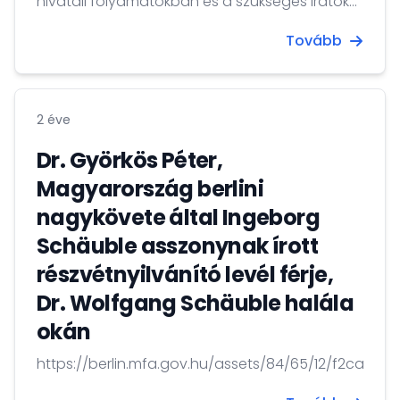
hivatali folyamatokban és a szükséges iratok
beszerzésében. Üdv itthon! A Hazaváró Portál
Tovább
elérhető a https://hazavaro.gov.hu/ oldalon. A
honlapon elérhető szolgáltatások
használatához elegendő nevet, e-mail-címet
és jelszót megadni, de lehetőség van a
2 éve
Központi Azonosítási Ügynök (KAÜ) bármely
azonosítási szolgáltatását is használni a
Dr. Györkös Péter,
regisztrációra, majd a bejelentkezésre...
Magyarország berlini
nagykövete által Ingeborg
Schäuble asszonynak írott
részvétnyilvánító levél férje,
Dr. Wolfgang Schäuble halála
okán
https://berlin.mfa.gov.hu/assets/84/65/12/f2ca1