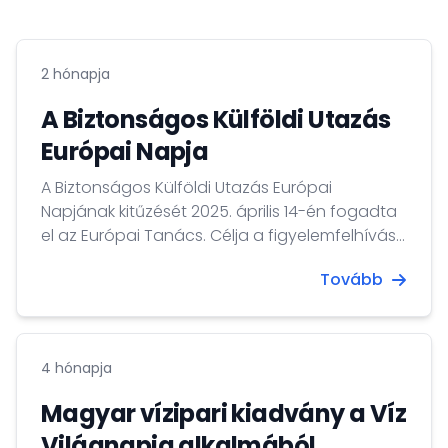
2 hónapja
A Biztonságos Külföldi Utazás
Európai Napja
A Biztonságos Külföldi Utazás Európai
Napjának kitűzését 2025. április 14-én fogadta
el az Európai Tanács. Célja a figyelemfelhívás,
hogy az uniós polgárok utazásaikra
Tovább
megfelelően felkészüljenek, s ezáltal
biztonságosabb legyen külföldi tartózkodásuk.
Minden május negyedik péntekére esik ez a
figyelemfelhívó esemény, a nyáron
4 hónapja
megnövekedő külföldre utazásokra tekintettel,
így hangsúlyosabbá téve a tájékozódás,
Magyar vízipari kiadvány a Víz
felkészülés fontosságát.
Világnapja alkalmából