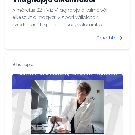
A március 22-i Víz Világnapja alkalmából
elkészült a magyar vízipari vállalatok
szaktudását, specialitásait, valamint a
jövőbeni üzleti együttműködési elképzeléseit
Tovább
bemutató kiadvány.
9 hónapja