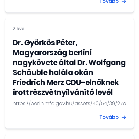
Tovább
2 éve
Dr. Györkös Péter,
Magyarország berlini
nagykövete által Dr. Wolfgang
Schäuble halála okán
Friedrich Merz CDU-elnöknek
írott részvétnyilvánító levél
https://berlin.mfa.gov.hu/assets/40/54/39/27ac
Tovább