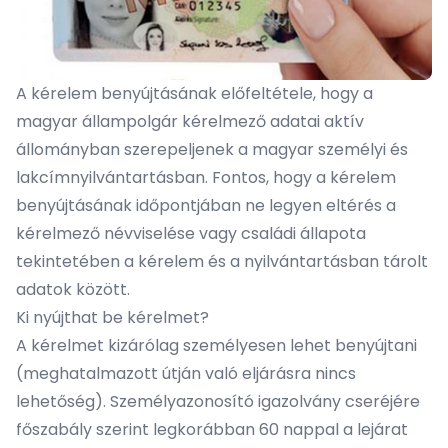
A kérelem benyújtásának előfeltétele, hogy a
magyar állampolgár kérelmező adatai aktív
állományban szerepeljenek a magyar személyi és
lakcímnyilvántartásban. Fontos, hogy a kérelem
benyújtásának időpontjában ne legyen eltérés a
kérelmező névviselése vagy családi állapota
tekintetében a kérelem és a nyilvántartásban tárolt
adatok között.
Ki nyújthat be kérelmet?
A kérelmet kizárólag személyesen lehet benyújtani
(meghatalmazott útján való eljárásra nincs
lehetőség). Személyazonosító igazolvány cseréjére
főszabály szerint legkorábban 60 nappal a lejárat