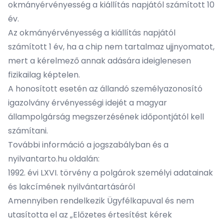
okmányérvényesség a
kiállítás napjától számított 10
év.
Az okmányérvényesség a kiállítás
napjától
számított 1 év
, ha a chip nem tartalmaz ujjnyomatot,
mert a kérelmező annak adására ideiglenesen
fizikailag képtelen.
A
honosított
esetén az állandó személyazonosító
igazolvány érvényességi idejét a magyar
állampolgárság megszerzésének időpontjától kell
számítani.
További információ a jogszabályban és a
nyilvantarto.hu
oldalán:
1992. évi LXVI. törvény a polgárok személyi adatainak
és lakcímének nyilvántartásáról
Amennyiben rendelkezik Ügyfélkapuval és nem
utasította el az „Előzetes értesítést kérek