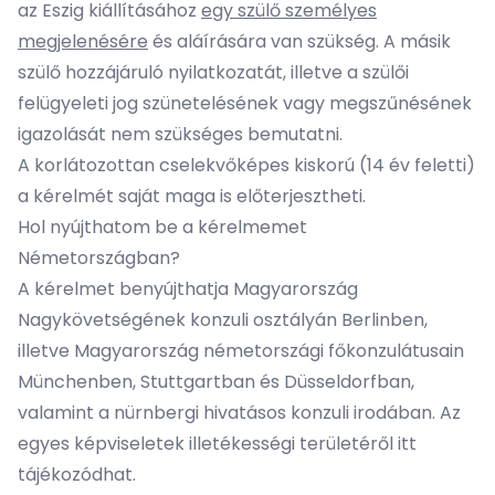
az Eszig kiállításához
egy szülő személyes
megjelenésére
és aláírására van szükség. A másik
szülő hozzájáruló nyilatkozatát, illetve a szülői
felügyeleti jog szünetelésének vagy megszűnésének
igazolását nem szükséges bemutatni.
A korlátozottan cselekvőképes kiskorú (14 év feletti)
a kérelmét saját maga is előterjesztheti.
Hol nyújthatom be a kérelmemet
Németországban?
A kérelmet benyújthatja Magyarország
Nagykövetségének konzuli osztályán Berlinben,
illetve Magyarország németországi főkonzulátusain
Münchenben, Stuttgartban és Düsseldorfban,
valamint a nürnbergi hivatásos konzuli irodában. Az
egyes képviseletek illetékességi területéről
itt
tájékozódhat
.