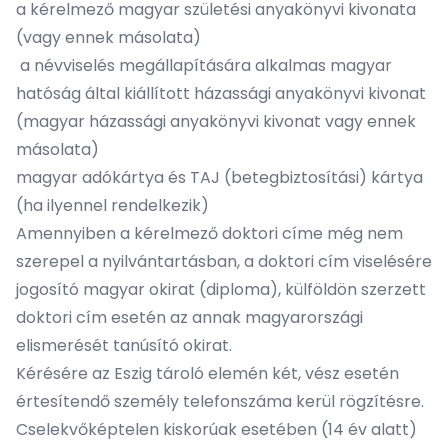
a kérelmező magyar születési anyakönyvi kivonata
(vagy ennek másolata)
a névviselés megállapítására alkalmas magyar
hatóság által kiállított házassági anyakönyvi kivonat
(magyar házassági anyakönyvi kivonat vagy ennek
másolata)
magyar adókártya és TAJ (betegbiztosítási) kártya
(ha ilyennel rendelkezik)
Amennyiben a kérelmező doktori címe még nem
szerepel a nyilvántartásban, a doktori cím viselésére
jogosító magyar okirat (diploma), külföldön szerzett
doktori cím esetén az annak magyarországi
elismerését tanúsító okirat.
Kérésére az Eszig tároló elemén két, vész esetén
értesítendő személy telefonszáma kerül rögzítésre.
Cselekvőképtelen kiskorúak esetében (14 év alatt)