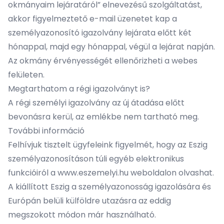
okmányaim lejáratáról” elnevezésű szolgáltatást,
akkor figyelmeztető e-mail üzenetet kap a
személyazonosító igazolvány lejárata előtt két
hónappal, majd egy hónappal, végül a lejárat napján.
Az okmány érvényességét ellenőrizheti a
webes
felületen
.
Megtarthatom a régi igazolványt is?
A régi személyi igazolvány az új átadása előtt
bevonásra kerül, az emlékbe nem tartható meg.
További információ
Felhívjuk tisztelt ügyfeleink figyelmét, hogy az Eszig
személyazonosításon túli egyéb elektronikus
funkcióiról a
www.eszemelyi.hu
weboldalon olvashat.
A kiállított Eszig a személyazonosság igazolására és
Európán belüli külföldre utazásra az eddig
megszokott módon már használható.