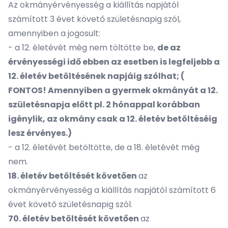
Az okmányérvényesség a
kiállítás napjától
számított 3 évet követő születésnapig
szól,
amennyiben a jogosult:
- a 12. életévét még nem töltötte be,
de az
érvényességi idő ebben az esetben is legfeljebb a
12. életév betöltésének napjáig szólhat;
(
FONTOS! Amennyiben a gyermek okmányát a 12.
születésnapja előtt pl. 2 hónappal korábban
igénylik, az okmány csak a 12. életév betöltéséig
lesz érvényes.)
- a 12. életévét betöltötte, de a 18. életévét még
nem.
18. életév betöltését követően
a
z
okmányérvényesség a
kiállítás napjától számított 6
évet követő születésnapig
szól.
70. életév betöltését követően
a
z