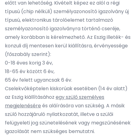
előtt van lehetőség. Kivételt képez ez alól a régi
típusú (chip nélküli) személyazonosító igazolvány új
típusú, elektronikus tárolóelemet tartalmazó
személyazonosító igazolványra történő cseréje,
amely korábban is kérelmezhető. Az Eszig illeték- és
konzuli díj mentesen kerül kiállításra, érvényessége
(főszabály szerint):
0-18 éves korig 3 év,
18-65 év között 6 év,
65 év felett ugyancsak 6 év.
Cselekvőképtelen kiskorúak esetében (14 év alatt)
az Eszig kiállításához
egy szülő személyes
megjelenésére
és aláírására van szükség. A másik
szülő hozzájáruló nyilatkozatát, illetve a szülői
felügyeleti jog szünetelésének vagy megszűnésének
igazolását nem szükséges bemutatni.