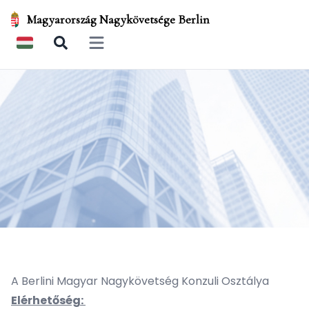
Magyarország Nagykövetsége Berlin
Open main menu
A Berlini Magyar Nagykövetség Konzuli Osztálya
Elérhetőség: