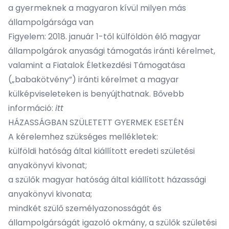
a gyermeknek a magyaron kívül milyen más
állampolgársága van
Figyelem: 2018. január 1-től külföldön élő magyar
állampolgárok anyasági támogatás iránti kérelmet,
valamint a Fiatalok Életkezdési Támogatása
(„babakötvény”) iránti kérelmet a magyar
külképviseleteken is benyújthatnak. Bővebb
információ:
itt
HÁZASSÁGBAN SZÜLETETT GYERMEK ESETÉN
A kérelemhez szükséges mellékletek:
külföldi hatóság által kiállított eredeti születési
anyakönyvi kivonat;
a szülők magyar hatóság által kiállított házassági
anyakönyvi kivonata;
mindkét szülő személyazonosságát és
állampolgárságát igazoló okmány, a szülők születési