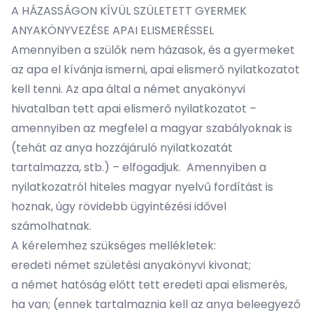
A HÁZASSÁGON KÍVÜL SZÜLETETT GYERMEK
ANYAKÖNYVEZÉSE APAI ELISMERÉSSEL
Amennyiben a szülők nem házasok, és a gyermeket
az apa el kívánja ismerni, apai elismerő nyilatkozatot
kell tenni. Az apa által a német anyakönyvi
hivatalban tett apai elismerő nyilatkozatot –
amennyiben az megfelel a magyar szabályoknak is
(tehát az anya hozzájáruló nyilatkozatát
tartalmazza, stb.) – elfogadjuk. Amennyiben a
nyilatkozatról hiteles magyar nyelvű fordítást is
hoznak, úgy rövidebb ügyintézési idővel
számolhatnak.
A kérelemhez szükséges mellékletek:
eredeti német születési anyakönyvi kivonat;
a német hatóság előtt tett eredeti apai elismerés,
ha van; (ennek tartalmaznia kell az anya beleegyező