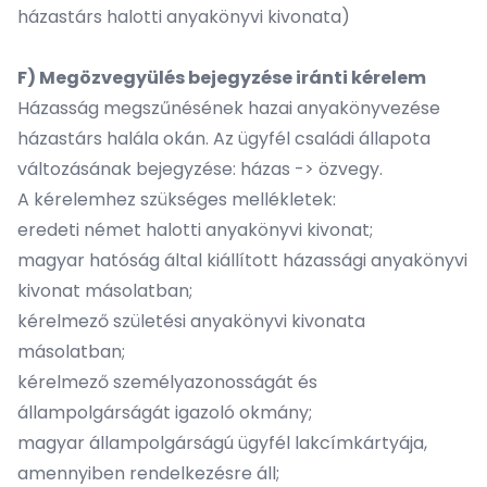
házastárs halotti anyakönyvi kivonata)
F) Megözvegyülés bejegyzése iránti kérelem
Házasság megszűnésének hazai anyakönyvezése
házastárs halála okán. Az ügyfél családi állapota
változásának bejegyzése: házas -> özvegy.
A kérelemhez szükséges mellékletek:
eredeti német halotti anyakönyvi kivonat;
magyar hatóság által kiállított házassági anyakönyvi
kivonat másolatban;
kérelmező születési anyakönyvi kivonata
másolatban;
kérelmező személyazonosságát és
állampolgárságát igazoló okmány;
magyar állampolgárságú ügyfél lakcímkártyája,
amennyiben rendelkezésre áll;