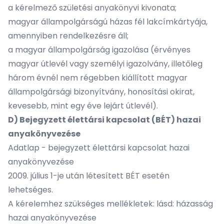
a kérelmező születési anyakönyvi kivonata;
magyar állampolgárságú házas fél lakcímkártyája,
amennyiben rendelkezésre áll;
a magyar állampolgárság igazolása (érvényes
magyar útlevél vagy személyi igazolvány, illetőleg
három évnél nem régebben kiállított magyar
állampolgársági bizonyítvány, honosítási okirat,
kevesebb, mint egy éve lejárt útlevél).
D) Bejegyzett élettársi kapcsolat (BÉT) hazai
anyakönyvezése
Adatlap - bejegyzett élettársi kapcsolat hazai
anyakönyvezése
2009. július 1-je után létesített BÉT esetén
lehetséges.
A kérelemhez szükséges mellékletek: lásd: házasság
hazai anyakönyvezése