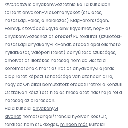
kivonattal
is anyakönyveztetnie kell a külföldön
történt anyakönyvi eseményeket (születés,
házasság, válás, elhalálozás) Magyarországon.
Felhívjuk továbbá ügyfeleink figyelmét, hogy az
anyakönyvezéshez az
eredeti
külföldi irat (születési-,
házassági anyakönyvi kivonat, eredeti apai elismerő
nyilatkozat, válóperi ítélet) benyújtása szükséges,
amelyet az illetékes hatóság nem ad vissza a
kérelmezőnek, mert az irat az anyakönyvi eljárás
alapiratát képezi. Lehetősége van azonban arra,
hogy az Ön által bemutatott eredeti iratról a Konzuli
Osztályon készített hiteles másolatot használja fel a
hatóság az eljárásban.
Ha a külföldi
anyakönyvi
kivonat
német/angol/francia nyelven készült,
fordítás nem szükséges,
minden más
külföldi