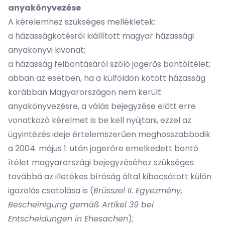
anyakönyvezése
A kérelemhez szükséges mellékletek:
a házasságkötésről kiállított magyar házassági
anyakönyvi kivonat;
a házasság felbontásáról szóló jogerős bontóítélet;
abban az esetben, ha a külföldön kötött házasság
korábban Magyarországon nem került
anyakönyvezésre, a válás bejegyzése előtt erre
vonatkozó kérelmet is be kell nyújtani, ezzel az
ügyintézés ideje értelemszerűen meghosszabbodik
a 2004. május 1. után jogerőre emelkedett bontó
ítélet magyarországi bejegyzéséhez szükséges
továbbá az illetékes bíróság által kibocsátott külön
igazolás csatolása is (
Brüsszel II. Egyezmény,
Bescheinigung gemäß Artikel 39 bei
Entscheidungen in Ehesachen
);