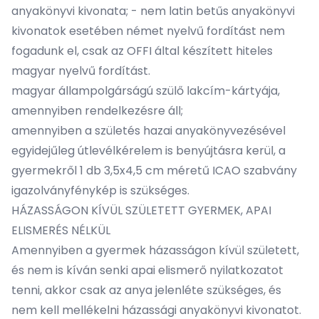
anyakönyvi kivonata; - nem latin betűs anyakönyvi
kivonatok esetében német nyelvű fordítást nem
fogadunk el, csak az OFFI által készített hiteles
magyar nyelvű fordítást.
magyar állampolgárságú szülő lakcím-kártyája,
amennyiben rendelkezésre áll;
amennyiben a születés hazai anyakönyvezésével
egyidejűleg útlevélkérelem is benyújtásra kerül, a
gyermekről 1 db 3,5x4,5 cm méretű ICAO szabvány
igazolványfénykép is szükséges.
HÁZASSÁGON KÍVÜL SZÜLETETT GYERMEK, APAI
ELISMERÉS NÉLKÜL
Amennyiben a gyermek házasságon kívül született,
és nem is kíván senki apai elismerő nyilatkozatot
tenni, akkor csak az anya jelenléte szükséges, és
nem kell mellékelni házassági anyakönyvi kivonatot.