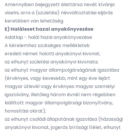
Amennyiben bejegyzett élettársa nevét kívánja
viselni, arra a (születési) névváltoztatási eljárás
keretében van lehetőség.
E) Haláleset hazai anyakönyvezése
Adatlap - halál hazai anyakönyvezése
A kérelemhez szükséges mellékletek:
eredeti német halotti anyakönyvi kivonat;
az elhunyt születési anyakönyvi kivonata;
az elhunyt magyar állampolgárságának igazolása
(érvényes, vagy kevesebb, mint egy éve lejárt
magyar útlevél vagy érvényes magyar személyi
igazolvány, illetőleg három évnél nem régebben
kiállított magyar állampolgársági bizonyítvány,
honosítási okirat);
az elhunyt családi állapotának igazolása (házassági
anyakönyvi kivonat, jogerős bírósági ítélet, elhunyt