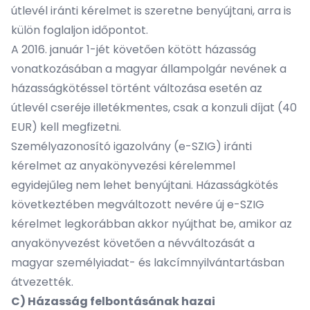
útlevél iránti kérelmet is szeretne benyújtani, arra is
külön foglaljon időpontot.
A 2016. január 1-jét követően kötött házasság
vonatkozásában a magyar állampolgár nevének a
házasságkötéssel történt változása esetén az
útlevél cseréje illetékmentes, csak a konzuli díjat (40
EUR) kell megfizetni.
Személyazonosító igazolvány (e-SZIG) iránti
kérelmet az anyakönyvezési kérelemmel
egyidejűleg nem lehet benyújtani. Házasságkötés
következtében megváltozott nevére új e-SZIG
kérelmet legkorábban akkor nyújthat be, amikor az
anyakönyvezést követően a névváltozását a
magyar személyiadat- és lakcímnyilvántartásban
átvezették.
C) Házasság felbontásának hazai