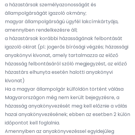
a házastársak személyazonosságát és
állampolgárságát igazoló okmány;
magyar állampolgárságú ügyfél lakcímkártyája,
amennyiben rendelkezésre áll;
a házastársak korábbi házasságának felbontását
igazoló okirat (pl.: jogerős bírósági végzés; házassági
anyakönyvi kivonat, amely tartalmazza az előző
házasság felbontásáról szóló megjegyzést, az előző
házastárs elhunyta esetén halotti anyakönyvi
kivonat)
Ha a magyar állampolgár külföldön történt válása
Magyarországon még nem került bejegyzésre, a
házasság anyakönyvezését meg kell előznie a válás
hazai anyakönyvezésének; ebben az esetben 2 külön
időpontot kell foglalnia.
Amennyiben az anyakönyvezéssel egyidejűleg