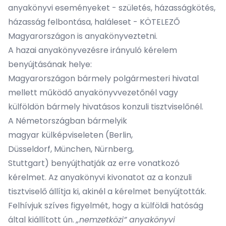
anyakönyvi eseményeket - születés, házasságkötés,
házasság felbontása, haláleset - KÖTELEZŐ
Magyarországon is anyakönyveztetni.
A hazai anyakönyvezésre irányuló kérelem
benyújtásának helye:
Magyarországon bármely polgármesteri hivatal
mellett működő anyakönyvvezetőnél vagy
külföldön bármely hivatásos konzuli tisztviselőnél.
A Németországban bármelyik
magyar külképviseleten (Berlin,
Düsseldorf, München, Nürnberg,
Stuttgart) benyújthatják az erre vonatkozó
kérelmet. Az anyakönyvi kivonatot az a konzuli
tisztviselő állítja ki, akinél a kérelmet benyújtották.
Felhívjuk szíves figyelmét, hogy a külföldi hatóság
által kiállított ún.
„nemzetközi” anyakönyvi