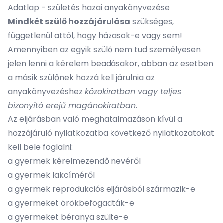
Adatlap - születés hazai anyakönyvezése
Mindkét szülő hozzájárulása
szükséges,
függetlenül attól, hogy házasok-e vagy sem!
Amennyiben az egyik szülő nem tud személyesen
jelen lenni a kérelem beadásakor, abban az esetben
a másik szülőnek hozzá kell járulnia az
anyakönyvezéshez
közokiratban vagy teljes
bizonyító erejű magánokiratban
.
Az eljárásban való meghatalmazáson kívül a
hozzájáruló nyilatkozatba következő nyilatkozatokat
kell bele foglalni:
a gyermek kérelmezendő nevéről
a gyermek lakcíméről
a gyermek reprodukciós eljárásból származik-e
a gyermeket örökbefogadták-e
a gyermeket béranya szülte-e