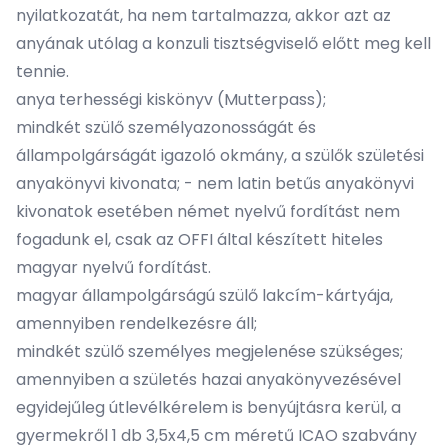
nyilatkozatát, ha nem tartalmazza, akkor azt az
anyának utólag a konzuli tisztségviselő előtt meg kell
tennie.
anya terhességi kiskönyv (Mutterpass);
mindkét szülő személyazonosságát és
állampolgárságát igazoló okmány, a szülők születési
anyakönyvi kivonata; - nem latin betűs anyakönyvi
kivonatok esetében német nyelvű fordítást nem
fogadunk el, csak az OFFI által készített hiteles
magyar nyelvű fordítást.
magyar állampolgárságú szülő lakcím-kártyája,
amennyiben rendelkezésre áll;
mindkét szülő személyes megjelenése szükséges;
amennyiben a születés hazai anyakönyvezésével
egyidejűleg útlevélkérelem is benyújtásra kerül, a
gyermekről 1 db 3,5x4,5 cm méretű ICAO szabvány