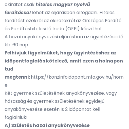
okiratot csak
hiteles magyar nyelvű
fordítással
lehet az eljárásban elfogadni. Hiteles
fordítást ezekről az okiratokról az Országos Fordító
és Fordításhitelesítő Iroda (OFFI) készíthet.
A hazai anyakönyvezési eljárásban az ügyintézési idő
kb. 60 nap.
Felhívjuk figyelmüket, hogy ügyintézéshez az
időpontfoglalás kötelező, amit ezen a holnapon
tud
megtenni:
https://konzinfoidopont.mfa.gov.hu/hom
e
Két gyermek születésének anyakönyvezése, vagy
házasság és gyermek születésének egyidejű
anyakönyvezése esetén is 2 időpontot kell
foglalniuk!
A) Születés hazai anyakönyvezése