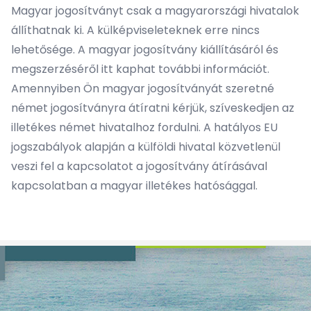
Magyar jogosítványt csak a magyarországi hivatalok
állíthatnak ki. A külképviseleteknek erre nincs
lehetősége. A magyar jogosítvány kiállításáról és
megszerzéséről
itt kaphat további információt
.
Amennyiben Ön magyar jogosítványát szeretné
német jogosítványra átíratni kérjük, szíveskedjen az
illetékes német hivatalhoz fordulni. A hatályos EU
jogszabályok alapján a külföldi hivatal közvetlenül
veszi fel a kapcsolatot a jogosítvány átírásával
kapcsolatban a magyar illetékes hatósággal.