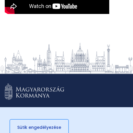
Sütik engedélyezése
© 2026 Külügyminisztérium