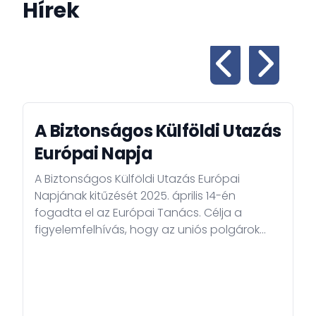
Hírek
A Biztonságos Külföldi Utazás
Európai Napja
A Biztonságos Külföldi Utazás Európai
Napjának kitűzését 2025. április 14-én
fogadta el az Európai Tanács. Célja a
figyelemfelhívás, hogy az uniós polgárok
utazásaikra megfelelően felkészüljenek, s
ezáltal biztonságosabb legyen külföldi
tartózkodásuk. Minden május negyedik
péntekére esik ez a figyelemfelhívó
esemény, a nyáron megnövekedő külföldre