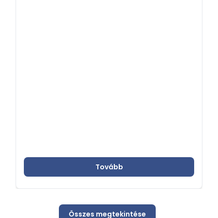
utazásokra tekintettel, így hangsúlyosabbá
téve a tájékozódás, felkészülés fontosságát.
Tovább
Összes megtekintése