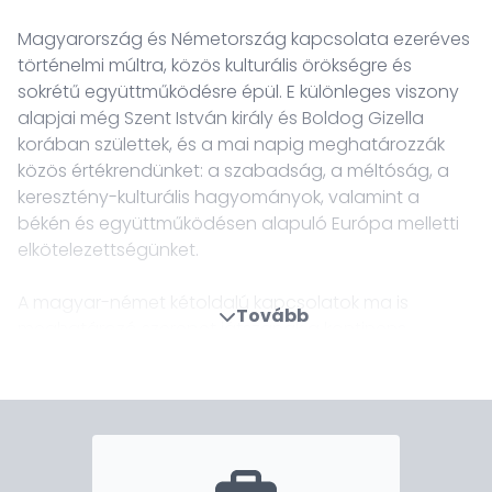
Magyarország és Németország kapcsolata ezeréves
történelmi múltra, közös kulturális örökségre és
sokrétű együttműködésre épül. E különleges viszony
alapjai még Szent István király és Boldog Gizella
korában születtek, és a mai napig meghatározzák
közös értékrendünket: a szabadság, a méltóság, a
keresztény-kulturális hagyományok, valamint a
békén és együttműködésen alapuló Európa melletti
elkötelezettségünket.
A magyar-német kétoldalú kapcsolatok ma is
Tovább
meghatározó szerepet játszanak a kontinens
stabilitásában és fejlődésében. Németország hazánk
legfontosabb gazdasági partnere, a kereskedelmi
volumen megközelíti a 70 milliárd eurót. A két
országot szoros szálak fűzik össze az oktatás, a
tudomány, a kultúra és a védelempolitika terén is.
Magyarország az egyetlen nem német