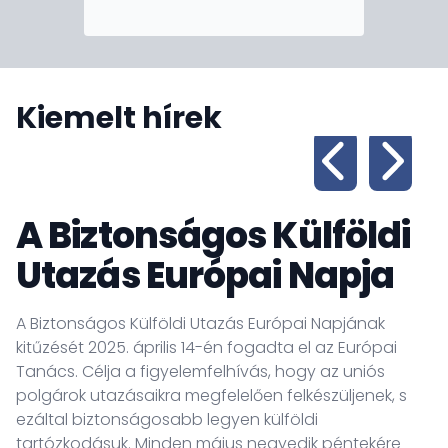
Kiemelt hírek
A Biztonságos Külföldi
Utazás Európai Napja
A Biztonságos Külföldi Utazás Európai Napjának
kitűzését 2025. április 14-én fogadta el az Európai
Tanács. Célja a figyelemfelhívás, hogy az uniós
polgárok utazásaikra megfelelően felkészüljenek, s
ezáltal biztonságosabb legyen külföldi
tartózkodásuk. Minden május negyedik péntekére