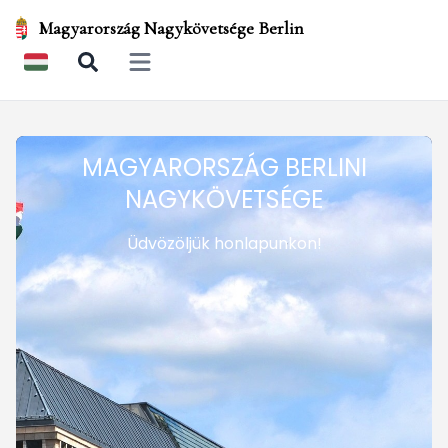
Magyarország Nagykövetsége Berlin
Open main menu
MAGYARORSZÁG BERLINI
NAGYKÖVETSÉGE
Üdvözöljük honlapunkon!