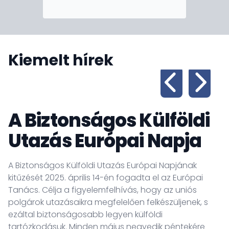
Kiemelt hírek
A Biztonságos Külföldi
Utazás Európai Napja
A Biztonságos Külföldi Utazás Európai Napjának
kitűzését 2025. április 14-én fogadta el az Európai
Tanács. Célja a figyelemfelhívás, hogy az uniós
polgárok utazásaikra megfelelően felkészüljenek, s
ezáltal biztonságosabb legyen külföldi
tartózkodásuk. Minden május negyedik péntekére