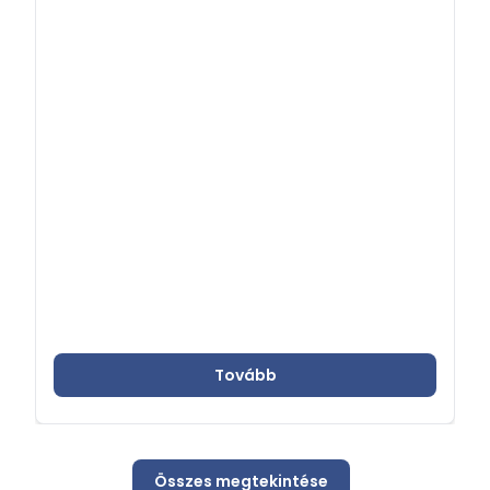
utazásokra tekintettel, így hangsúlyosabbá
téve a tájékozódás, felkészülés fontosságát.
Tovább
Összes megtekintése