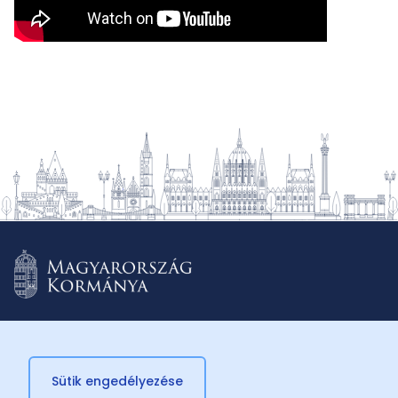
Sütik engedélyezése
© 2026 Külügyminisztérium