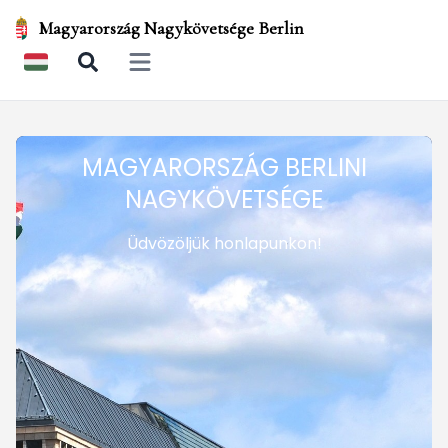
Magyarország Nagykövetsége Berlin
Open main menu
MAGYARORSZÁG BERLINI
NAGYKÖVETSÉGE
Üdvözöljük honlapunkon!