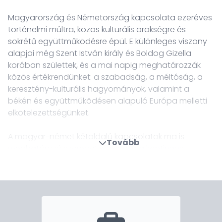
Magyarország és Németország kapcsolata ezeréves
történelmi múltra, közös kulturális örökségre és
sokrétű együttműködésre épül. E különleges viszony
alapjai még Szent István király és Boldog Gizella
korában születtek, és a mai napig meghatározzák
közös értékrendünket: a szabadság, a méltóság, a
keresztény-kulturális hagyományok, valamint a
békén és együttműködésen alapuló Európa melletti
elkötelezettségünket.
A magyar-német kétoldalú kapcsolatok ma is
Tovább
meghatározó szerepet játszanak a kontinens
stabilitásában és fejlődésében. Németország hazánk
legfontosabb gazdasági partnere, a kereskedelmi
volumen megközelíti a 70 milliárd eurót. A két
országot szoros szálak fűzik össze az oktatás, a
tudomány, a kultúra és a védelempolitika terén is.
Magyarország az egyetlen nem német