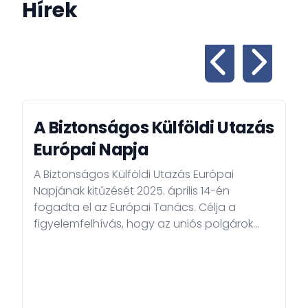
Hírek
A Biztonságos Külföldi Utazás
Európai Napja
A Biztonságos Külföldi Utazás Európai
Napjának kitűzését 2025. április 14-én
fogadta el az Európai Tanács. Célja a
figyelemfelhívás, hogy az uniós polgárok
utazásaikra megfelelően felkészüljenek, s
ezáltal biztonságosabb legyen külföldi
tartózkodásuk. Minden május negyedik
péntekére esik ez a figyelemfelhívó
esemény, a nyáron megnövekedő külföldre